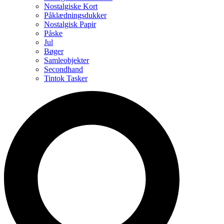
Nostalgiske Kort
Påklædningsdukker
Nostalgisk Papir
Påske
Jul
Bøger
Samleobjekter
Secondhand
Tintok Tasker