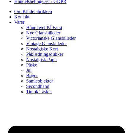
Handelsbetingelser / GDPR
Om Kludefabrikken
Kontakt
Varer
Håndlavet På Fanø
Nye Glansbilleder
Victorianske Glansbilleder
Vintage Glansbilleder
Nostalgiske Kort
Påklædningsdukker
Nostalgisk Papir
Påske
Jul
Bøger
Samleobjekter
Secondhand
Tintok Tasker