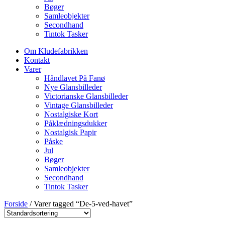
Bøger
Samleobjekter
Secondhand
Tintok Tasker
Om Kludefabrikken
Kontakt
Varer
Håndlavet På Fanø
Nye Glansbilleder
Victorianske Glansbilleder
Vintage Glansbilleder
Nostalgiske Kort
Påklædningsdukker
Nostalgisk Papir
Påske
Jul
Bøger
Samleobjekter
Secondhand
Tintok Tasker
Forside
/ Varer tagged “De-5-ved-havet”