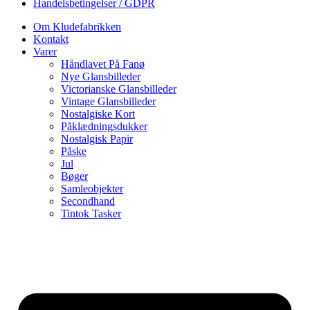
Handelsbetingelser / GDPR
Om Kludefabrikken
Kontakt
Varer
Håndlavet På Fanø
Nye Glansbilleder
Victorianske Glansbilleder
Vintage Glansbilleder
Nostalgiske Kort
Påklædningsdukker
Nostalgisk Papir
Påske
Jul
Bøger
Samleobjekter
Secondhand
Tintok Tasker