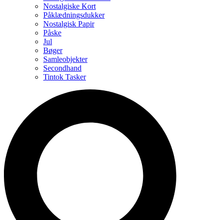
Nostalgiske Kort
Påklædningsdukker
Nostalgisk Papir
Påske
Jul
Bøger
Samleobjekter
Secondhand
Tintok Tasker