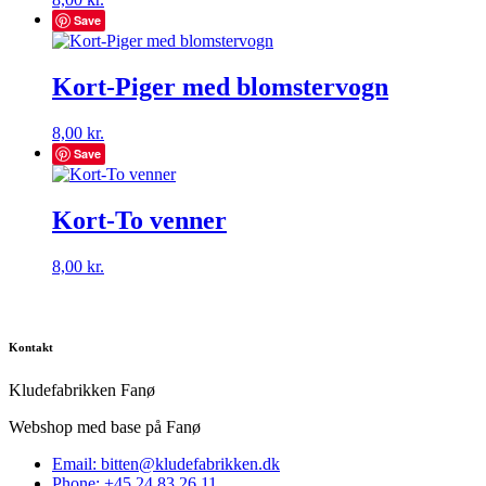
Save
Kort-Piger med blomstervogn
8,00
kr.
Save
Kort-To venner
8,00
kr.
Kontakt
Kludefabrikken Fanø
Webshop med base på Fanø
Email: bitten@kludefabrikken.dk
Phone: +45 24 83 26 11