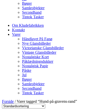
Bøger
Samleobjekter
Secondhand
Tintok Tasker
Om Kludefabrikken
Kontakt
Varer
Håndlavet På Fanø
Nye Glansbilleder
Victorianske Glansbilleder
Vintage Glansbilleder
Nostalgiske Kort
Påklædningsdukker
Nostalgisk Papir
Påske
Jul
Bøger
Samleobjekter
Secondhand
Tintok Tasker
Forside
/ Varer tagged “Hund-på-gravens-rand”