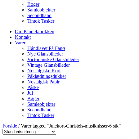
Bøger
Samleobjekter
Secondhand
Tintok Tasker
Om Kludefabrikken
Kontakt
Varer
Håndlavet På Fanø
Nye Glansbilleder
Victorianske Glansbilleder
Vintage Glansbilleder
Nostalgiske Kort
Påklædningsdukker
Nostalgisk Papir
Påske
Jul
Bøger
Samleobjekter
Secondhand
Tintok Tasker
Forside
/ Varer tagged “Julekort-Christels-musiknisser-6 stk”