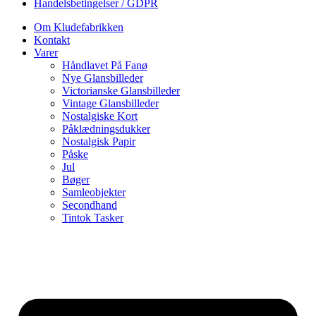
Handelsbetingelser / GDPR
Om Kludefabrikken
Kontakt
Varer
Håndlavet På Fanø
Nye Glansbilleder
Victorianske Glansbilleder
Vintage Glansbilleder
Nostalgiske Kort
Påklædningsdukker
Nostalgisk Papir
Påske
Jul
Bøger
Samleobjekter
Secondhand
Tintok Tasker