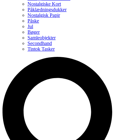
Nostalgiske Kort
Påklædningsdukker
Nostalgisk Papir
Påske
Jul
Bøger
Samleobjekter
Secondhand
Tintok Tasker