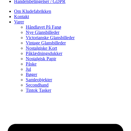
Handelsbetingelser / GDPR
Om Kludefabrikken
Kontakt
Varer
Håndlavet På Fanø
Nye Glansbilleder
Victorianske Glansbilleder
Vintage Glansbilleder
Nostalgiske Kort
Påklædningsdukker
Nostalgisk Papir
Påske
Jul
Bøger
Samleobjekter
Secondhand
Tintok Tasker