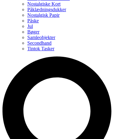
Nostalgiske Kort
Påklædningsdukker
Nostalgisk Papir
Påske
Jul
Bøger
Samleobjekter
Secondhand
Tintok Tasker