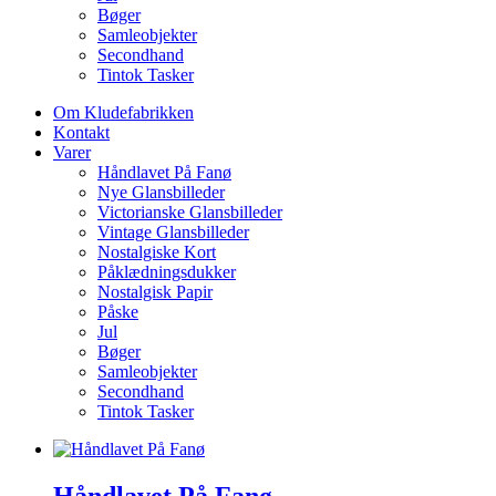
Bøger
Samleobjekter
Secondhand
Tintok Tasker
Om Kludefabrikken
Kontakt
Varer
Håndlavet På Fanø
Nye Glansbilleder
Victorianske Glansbilleder
Vintage Glansbilleder
Nostalgiske Kort
Påklædningsdukker
Nostalgisk Papir
Påske
Jul
Bøger
Samleobjekter
Secondhand
Tintok Tasker